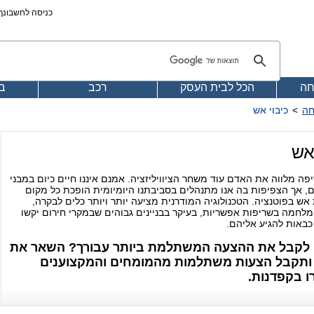
כניסה לחשבונך@4
חה
הכל לבית העסק
רכב
בע
חה
>
כיבוי אש
אש
פה מלווה את האדם עוד משחר הציוויליזציה. אמנם איננו חיים כיום במבני
ם, אך הצפיפות בה אנו מתנהלים בסביבתנו היומיומית הופכת כל מקום
אש בפוטנציה. הטכנולוגיה המודרנית מציעה יותר ויותר כלים לבקרה,
לחמה בשריפות אפשריות, בעיקר בבניינים גבוהים שבמקרי חירום יקשו
 כבאות להגיע אליהם.
ן לקבל את ההצעה המשתלמת ביותר עבורך? השאר את
ותקבל הצעות משתלמות מהמומחים והמקצוענים
 בקפדנות
.