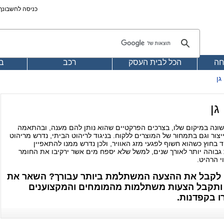
כניסה לחשבונך@4
חה
הכל לבית העסק
רכב
בע
גן
גן
 שונה במיקום שלו, בצרכים הפרקטיים שהוא נותן להם מענה, ובהתאמה
ייצור וגם בתמחור של המוצרים ללקוח. בניגוד לריהוט הביתי, נדרש מריהוט
ד בחוץ כשהוא חשוף לפגעי מזג האוויר, ולכן נדרש ממנו להתאפיין
גבוהה יותר לאורך שנים, למשל שלא יספח מים אשר ירקיבו את החומר
י הרהיט.
ן לקבל את ההצעה המשתלמת ביותר עבורך? השאר את
ותקבל הצעות משתלמות מהמומחים והמקצוענים
 בקפדנות
.